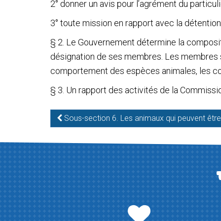
Verblijf
2° donner un avis pour l’agrément du particulier
3° toute mission en rapport avec la détention
Het
§ 2. Le Gouvernement détermine la composit
désignation de ses membres. Les membres s
Blauwe
comportement des espèces animales, les co
Kruis
§ 3. Un rapport des activités de la Commiss
Wetgeving
Sous-section 6. Les animaux qui peuvent êtr
Partners
Pers
De
Kantine
Contacten