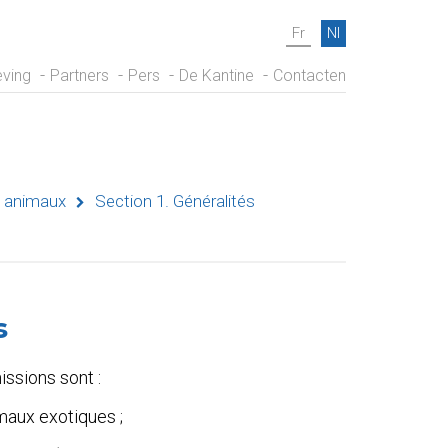
Fr
Nl
ving
Partners
Pers
De Kantine
Contacten
s animaux
Section 1. Généralités
s
ssions sont :
maux exotiques ;