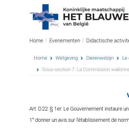
R
NL
Navigation
Home
Evenementen
Didactische activit
Home
Home
Wetgeving
Dierenwelzijn
Le 
Evenementen
Sous-section 7. La Commission wallonne
Didactische
activiteiten
Seminaries
Art. D.22. § 1
er
. Le Gouvernement instaure un
Asielen
1° donner un avis sur l’établissement de nor