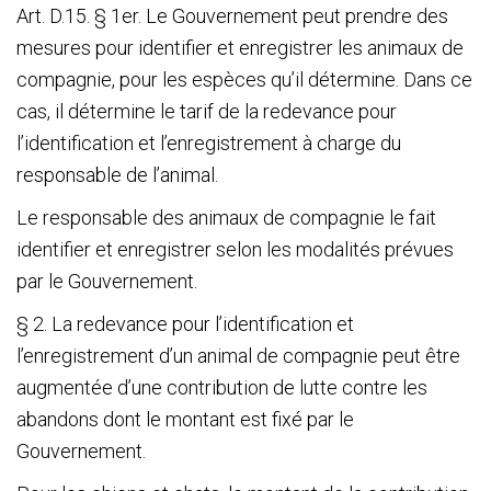
Verblijf
Art. D.15. § 1
er
. Le Gouvernement peut prendre des
mesures pour identifier et enregistrer les animaux de
compagnie, pour les espèces qu’il détermine. Dans ce
Het
cas, il détermine le tarif de la redevance pour
Blauwe
l’identification et l’enregistrement à charge du
responsable de l’animal.
Kruis
Le responsable des animaux de compagnie le fait
Wetgeving
identifier et enregistrer selon les modalités prévues
par le Gouvernement.
Partners
§ 2. La redevance pour l’identification et
Pers
l’enregistrement d’un animal de compagnie peut être
De
augmentée d’une contribution de lutte contre les
abandons dont le montant est fixé par le
Kantine
Gouvernement.
Contacten