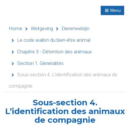
R
NL
Menu
Navigation
Home
Wetgeving
Dierenwelzijn
Le code wallon du bien-être animal
Chapitre 3 - Détention des animaux
Home
Section 1. Généralités
Evenementen
Sous-section 4. L'identification des animaux de
Didactische
compagnie
activiteiten
Sous-section 4.
Seminaries
L’identification des animaux
Asielen
de compagnie