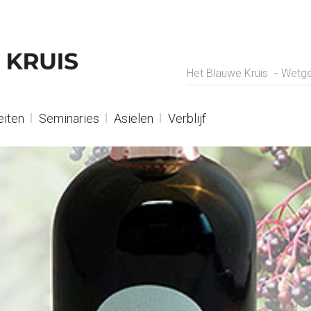
Het Blauwe Kruis
Wetge
eiten
Seminaries
Asielen
Verblijf