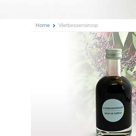
Verblijf
Het
Home
Vlierbessensiroop
Blauwe
Kruis
Wetgeving
Partners
Pers
De
Kantine
Contacten