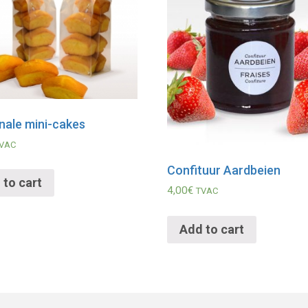
nale mini-cakes
VAC
Confituur Aardbeien
 to cart
4,00
€
TVAC
Add to cart