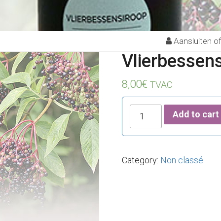
Aansluiten o
Vlierbessen
8,00
€
TVAC
Vlierbessensiroop
Add to cart
quantity
Category:
Non classé