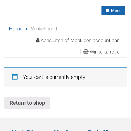
R
NL
Menu
Navigation
Home
Winkelmand
Aansluiten of Maak een account aan
Winkelkarretje
Home
Evenementen
Your cart is currently empty.
Didactische
activiteiten
Return to shop
Seminaries
Asielen