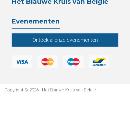
Het Blauwe Kruis van België
Verblijf
Evenementen
Het
Blauwe
Ontdek al onze evenementen
Kruis
Wetgeving
Partners
Pers
Copyright © 2026 - Het Blauwe Kruis van België
De
Kantine
Contacten