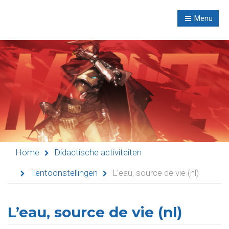
R
NL
Menu
Navigation
Home
Evenementen
Didactische
Home
Didactische activiteiten
activiteiten
Tentoonstellingen
L'eau, source de vie (nl)
Seminaries
Asielen
L’eau, source de vie (nl)