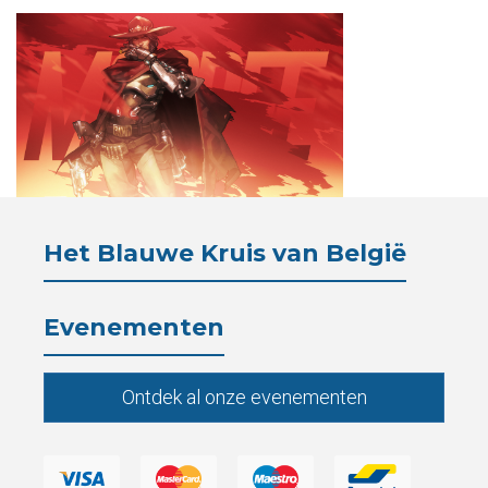
Verblijf
Het
Blauwe
Kruis
Wetgeving
Het Blauwe Kruis van België
Partners
Evenementen
Pers
De
Ontdek al onze evenementen
Kantine
Contacten