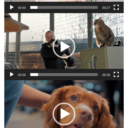
00:00
00:27
Video
Player
00:00
00:28
Video
Player