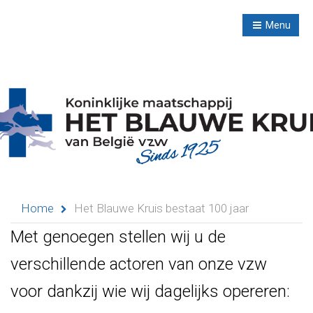
R
NL
Menu
Navigation
Home
Evenementen
Didactische
Home
Het Blauwe Kruis bestaat 100 jaar
activiteiten
Met genoegen stellen wij u de
Seminaries
verschillende actoren van onze vzw
Asielen
voor
dankzij wie wij dagelijks opereren: