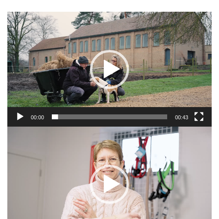
Verblijf
Video
Player
Het
Blauwe
Kruis
Wetgeving
00:00
00:43
Partners
Video
Player
Pers
De
Kantine
Contacten