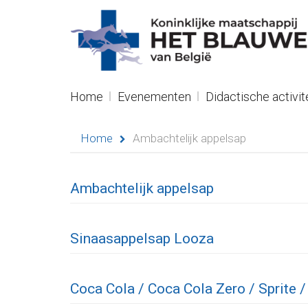
R
NL
Navigation
Home
Evenementen
Didactische activit
Home
Home
Ambachtelijk appelsap
Evenementen
Didactische
Ambachtelijk appelsap
activiteiten
Sinaasappelsap Looza
Seminaries
Asielen
Coca Cola / Coca Cola Zero / Sprite /