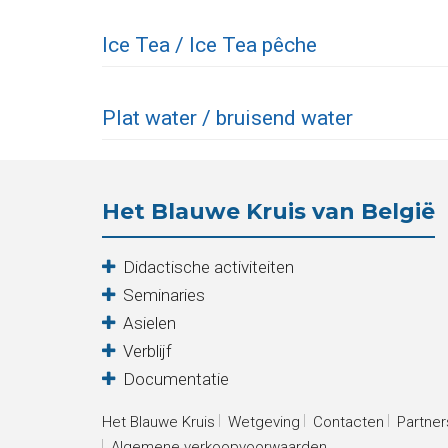
Verblijf
Ice Tea / Ice Tea pêche
Het
Plat water / bruisend water
Blauwe
Kruis
Het Blauwe Kruis van België
Wetgeving
Partners
Didactische activiteiten
Seminaries
Pers
Asielen
De
Verblijf
Documentatie
Kantine
Het Blauwe Kruis
Wetgeving
Contacten
Partner
Contacten
Algemene verkoopvoorwaarden