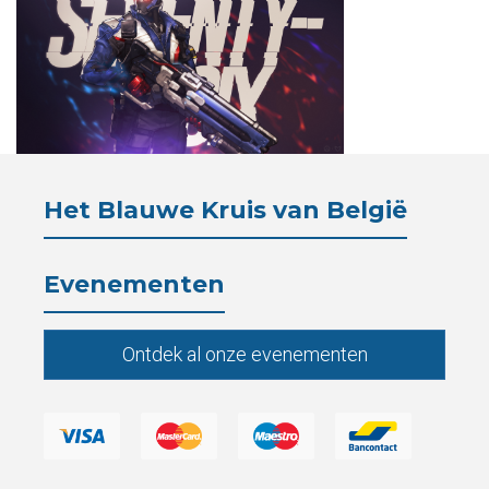
Verblijf
Het
Blauwe
Kruis
Het Blauwe Kruis van België
Wetgeving
Evenementen
Partners
Pers
Ontdek al onze evenementen
De
Kantine
Contacten