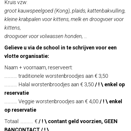
Kruis vzw:
groot kauwspeelgoed (Kong), plaids, kattenbakvulling,
kleine krabpalen voor kittens, melk en droogvoer voor
kittens,
droogvoer voor volwassen honden, …
Gelieve u via de school in te schrijven voor een
vlotte organisatie:
Naam + voornaam, reserveert:
…
…
…
…
traditionele worstenbroodjes aan € 3,50
…
…
…
…
Halal worstenbroodjes aan € 3,50
/ ! \ enkel op
reservatie
…
…
…
…
Veggie worstenbroodjes aan € 4,00
/ ! \ enkel
op reservatie
Totaal:
…
…
…
…
€
/ ! \ contant geld voorzien, GEEN
BANCONTACT / ! \