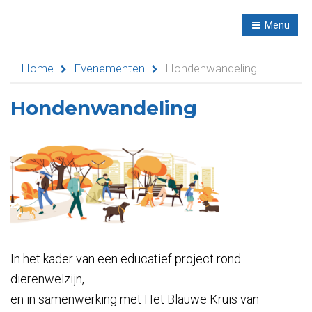
R
NL
Menu
Navigation
Home
Evenementen
Hondenwandeling
Hondenwandeling
Home
Evenementen
Didactische
activiteiten
Seminaries
In het kader van een educatief project rond
dierenwelzijn,
Asielen
en in samenwerking met Het Blauwe Kruis van