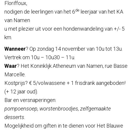
Verblijf
Floriffoux,
de
nodigen de leerlingen van het 6
leerjaar van het KA
van Namen
Het
u met plezier uit voor een hondenwandeling van +/- 5
Blauwe
km.
Wanneer
? Op zondag 14 november van 10u tot 13u.
Kruis
Vertrek om 10u – 10u30 – 11u.
Wetgeving
Waar
? Het Koninklijk Atheneum van Namen, rue Basse
Marcelle.
Partners
Kostprijs? € 5/volwassene + 1 frisdrank aangeboden!
Pers
(+ 12 jaar oud).
Bar en versnaperingen:
De
pompoensoep, worstenbroodjes, zelfgemaakte
Kantine
desserts.
Mogelijkheid om giften in te dienen voor Het Blauwe
Contacten