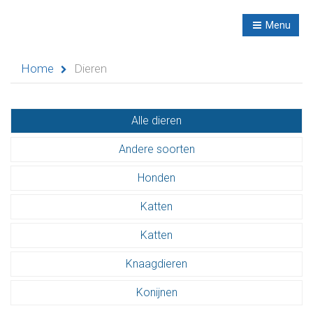
R
NL
Menu
Navigation
Home
Dieren
Alle dieren
Home
Andere soorten
Evenementen
Honden
Didactische
Katten
activiteiten
Katten
Seminaries
Knaagdieren
Asielen
Konijnen