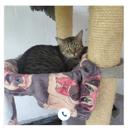
Verblijf
Het
Blauwe
Kruis
Wetgeving
Partners
Pers
De
Kantine
Contacten