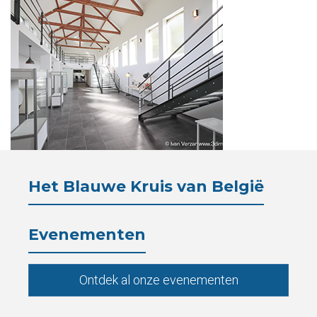
Verblijf
Het
Blauwe
Kruis
Wetgeving
Partners
Het Blauwe Kruis van België
Pers
Evenementen
De
Kantine
Ontdek al onze evenementen
Contacten