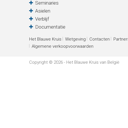
Verblijf
Seminaries
Asielen
Verblijf
Het
Documentatie
Blauwe
Het Blauwe Kruis
Wetgeving
Contacten
Partner
Algemene verkoopvoorwaarden
Kruis
Wetgeving
Copyright © 2026 - Het Blauwe Kruis van België
Partners
Pers
De
Kantine
Contacten