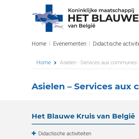
R
NL
Navigation
Home
Evenementen
Didactische activit
Home
Home
Asielen - Services aux communes
Evenementen
Didactische
Asielen – Services au
activiteiten
Seminaries
Het Blauwe Kruis van België
Asielen
Didactische activiteiten