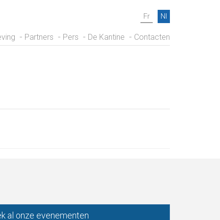
Fr
Nl
ving
Partners
Pers
De Kantine
Contacten
k al onze evenementen