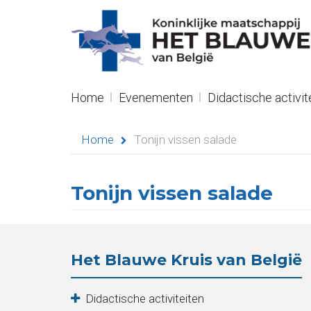
R
NL
Navigation
Home
Evenementen
Didactische activit
Home
Home
Tonijn vissen salade
Evenementen
Didactische
Tonijn vissen salade
activiteiten
Seminaries
Het Blauwe Kruis van België
Asielen
Didactische activiteiten