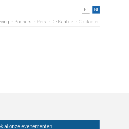
Fr
Nl
ving
Partners
Pers
De Kantine
Contacten
k al onze evenementen