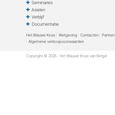
Verblijf
Seminaries
Asielen
Verblijf
Het
Documentatie
Blauwe
Het Blauwe Kruis
Wetgeving
Contacten
Partner
Algemene verkoopvoorwaarden
Kruis
Wetgeving
Copyright © 2026 - Het Blauwe Kruis van België
Partners
Pers
De
Kantine
Contacten