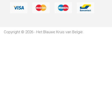
Verblijf
Het
Blauwe
Copyright © 2026 - Het Blauwe Kruis van België
Kruis
Wetgeving
Partners
Pers
De
Kantine
Contacten