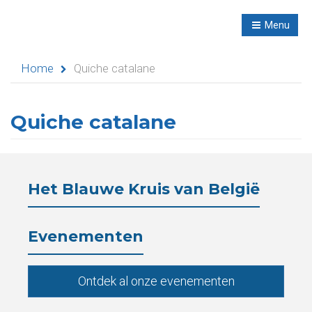
R
NL
Menu
Navigation
Home
Quiche catalane
Quiche catalane
Home
Evenementen
Het Blauwe Kruis van België
Didactische
activiteiten
Evenementen
Seminaries
Ontdek al onze evenementen
Asielen