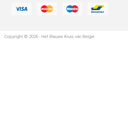
Verblijf
Het
Blauwe
Copyright © 2026 - Het Blauwe Kruis van België
Kruis
Wetgeving
Partners
Pers
De
Kantine
Contacten