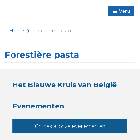
R
NL
Menu
Navigation
Home
Forestière pasta
Forestière pasta
Home
Evenementen
Het Blauwe Kruis van België
Didactische
activiteiten
Evenementen
Seminaries
Ontdek al onze evenementen
Asielen