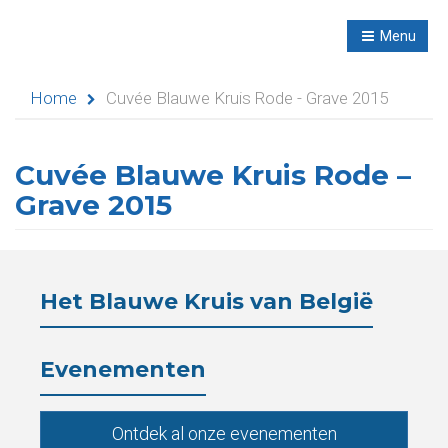
R
NL
Menu
Navigation
Home
Cuvée Blauwe Kruis Rode - Grave 2015
Cuvée Blauwe Kruis Rode –
Home
Grave 2015
Evenementen
Didactische
Het Blauwe Kruis van België
activiteiten
Seminaries
Evenementen
Asielen
Ontdek al onze evenementen